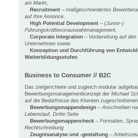
am Markt
,
Recruitment
–
maßgeschneidertes Bewerber
auf Ihre Annonce
,
High Potential Development
–
(Junior-)
Führungskräftevorauswahlmanagement
,
Corporate Integration
–
Vorbereitung auf den
Unternehmen
sowie
Konzeption und Durchführung von Entwickl
Weiterbildungsstufen
Business to Consumer // B2C
Das zielgerichtete und zugleich modular aufgeba
Bewerbungsmanagementkonzept der
Michael Sch
auf die Bedürfnisse des Klienten zugeschnittenen
Bewerbungsmappendesign
–
Anschreiben na
Lebenslauf, Dritte Seite
Bewerbungsmappencheck
–
Formalien, Spra
Rechtschreibung
Zeugnisanalyse und -gestaltung
–
Arbeitsze