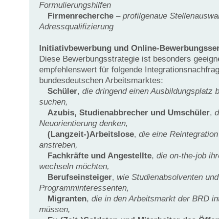
Formulierungshilfen
Firmenrecherche
–
profilgenaue Stellenauswa
Adressqualifizierung
Initiativbewerbung
und
Online-Bewerbungsser
Diese Bewerbungsstrategie ist besonders geeign
empfehlenswert für folgende Integrationsnachfr
bundesdeutschen Arbeitsmarktes:
Schüler
,
die dringend einen Ausbildungsplatz b
suchen,
Azubis, Studienabbrecher und Umschüler
,
d
Neuorientierung denken,
(Langzeit-)Arbeitslose
,
die eine Reintegration
anstreben,
Fachkräfte und Angestellte
,
die on-the-job ih
wechseln möchten,
Berufseinsteiger
,
wie Studienabsolventen und
Programminteressenten,
Migranten
,
die in den Arbeitsmarkt der BRD in
müssen,